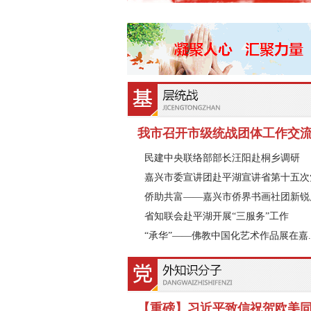
我市召开市级统战团体工作交
民建中央联络部部长汪阳赴桐乡调研
嘉兴市委宣讲团赴平湖宣讲省第十五次党.
侨助共富——嘉兴市侨界书画社团新锐展.
省知联会赴平湖开展“三服务”工作
“承华”——佛教中国化艺术作品展在嘉..
【重磅】习近平致信祝贺欧美同学