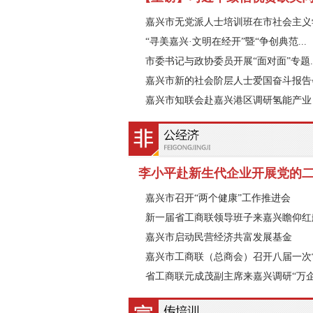
嘉兴市无党派人士培训班在市社会主义学.
“寻美嘉兴·文明在经开”暨“争创典范...
市委书记与政协委员开展“面对面”专题..
嘉兴市新的社会阶层人士爱国奋斗报告会.
嘉兴市知联会赴嘉兴港区调研氢能产业
李小平赴新生代企业开展党的二十
嘉兴市召开“两个健康”工作推进会
新一届省工商联领导班子来嘉兴瞻仰红
嘉兴市启动民营经济共富发展基金
嘉兴市工商联（总商会）召开八届一次常.
省工商联元成茂副主席来嘉兴调研“万企.