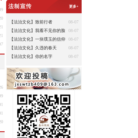
更多+
09
20
【法治文化】致前行者
08-07
21
【法治文化】我看不见你的脸
08-07
21
【法治文化】一块璞玉的信仰
08-07
07
【法治文化】久违的春天
08-07
【法治文化】你的名字
08-07
26
09
01
01
20