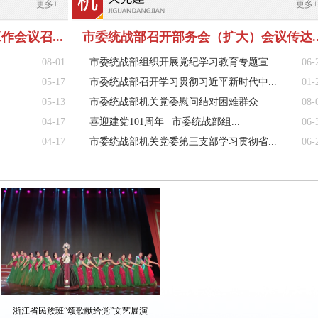
更多+
更多+
会议召...
市委统战部召开部务会（扩大）会议传达..
08-01
市委统战部组织开展党纪学习教育专题宣...
06-
05-17
市委统战部召开学习贯彻习近平新时代中...
01-
05-13
市委统战部机关党委慰问结对困难群众
08-
04-17
喜迎建党101周年 | 市委统战部组...
06-
04-17
市委统战部机关党委第三支部学习贯彻省...
06-
浙江省民族班“颂歌献给党”文艺展演