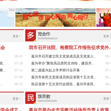
更多+
更多+
流会
我市召开法院、检察院工作报告征求党外..
08-01
嘉兴市召开建立民主党派成员及无党派人...
08-
..
07-28
嘉兴举办“聚焦高品质民生供给，建设共...
08-
..
07-12
第二届嘉兴起义学术研讨会开幕
07-
07-08
嘉兴市各民主党派成员热议省第十五次党...
06-
.
06-29
热议省第十五次党代会报告，嘉兴市各民...
06-
更多+
更多+
会成立...
嘉兴市举办全市宗教活动场所负责人政策..