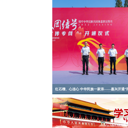
李小平调研杭州市嘉兴商会
李小平赴海宁督导检查防台防汛工作
市领导李小平、祁海龙看望慰问教师
红石榴、心连心 中华民族一家亲——嘉兴开通“民族