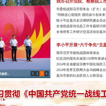
我市召开法院、检察院工
市委统战部召开部务会（扩大）会议
“同根连心迎国庆·团结奋斗创未来”
陈小平赴嘉兴走访调研民建会员企业
全省统战宣传信息工作专题研讨班
全省侨务工作研讨交流活动在嘉兴
李小平开展“六干争先”主
我市召开市级统战团体座谈会
纪念沈钧儒先生诞辰150周年座谈
2024年全省建设宗教中国化场所
2024年世界互联网大会乌镇峰会台
1
2
3
4
嘉兴市新的社会阶层人士联谊会、网
团...