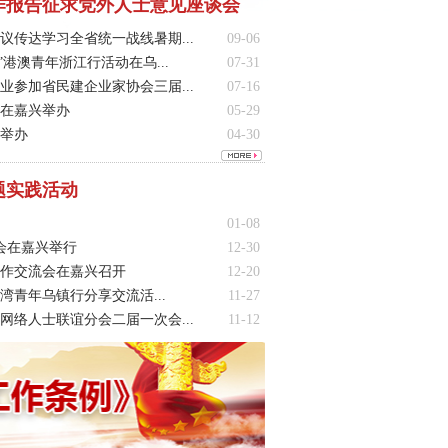
作报告征求党外人士意见座谈会
传达学习全省统一战线暑期...
09-06
港澳青年浙江行活动在乌...
07-31
参加省民建企业家协会三届...
07-16
在嘉兴举办
05-29
举办
04-30
题实践活动
01-08
会在嘉兴举行
12-30
工作交流会在嘉兴召开
12-20
湾青年乌镇行分享交流活...
11-27
络人士联谊分会二届一次会...
11-12