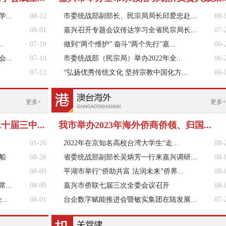
..
08-12
市委统战部副部长、民宗局局长邱爱忠赴...
08-
08-01
嘉兴召开专题会议传达学习全省民宗局长...
07-
.
07-19
做到“两个维护” 奋斗“两个先行”嘉...
06-
..
07-19
市委统战部（民宗局）举办2022年全...
06-
07-12
“弘扬优秀传统文化 坚持宗教中国化方...
06-
更多+
更多+
届三中...
我市举办2023年海外侨商侨领、归国...
01-26
2022年在京知名高校台湾大学生“走...
08-
船
08-26
省委统战部副部长吴炳芳一行来嘉兴调研...
08-
08-09
平湖市举行“侨助共富 法润未来”侨界...
08-
..
08-09
嘉兴市侨联七届三次全委会议召开
08-
..
08-01
台企数字赋能推进会暨敏实集团在陆发展...
07-